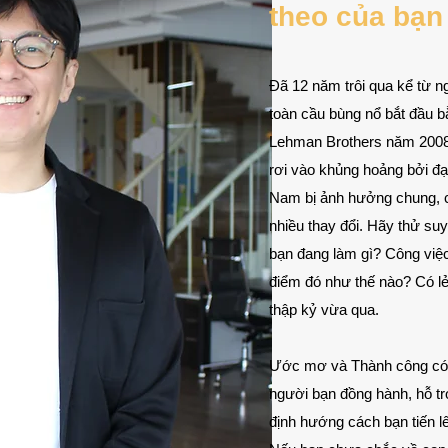
theo của bạn
Đã 12 năm trôi qua kể từ n
toàn cầu bùng nổ bắt đầu 
Lehman Brothers năm 2008. H
rơi vào khủng hoảng bởi đạ
Nam bị ảnh hưởng chung, 
nhiều thay đổi. Hãy thử su
bạn đang làm gì? Công việc
điểm đó như thế nào? Có lẻ,
thập kỷ vừa qua.
Ước mơ và Thành công có ý
người bạn đồng hành, hỗ t
định hướng cách bạn tiến l