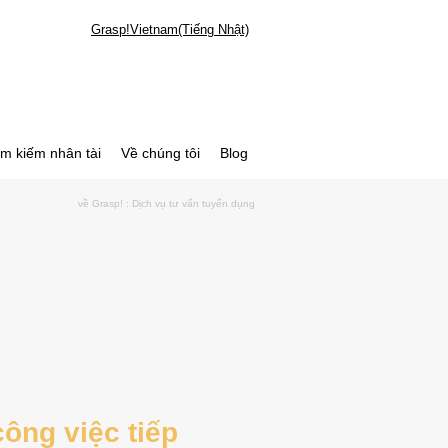
Grasp!Vietnam(Tiếng Nhật)
ìm kiếm nhân tài
Về chúng tôi
Blog
về Grasp! : Dịch vụ tư vấn tuyển dụng
ông việc tiếp