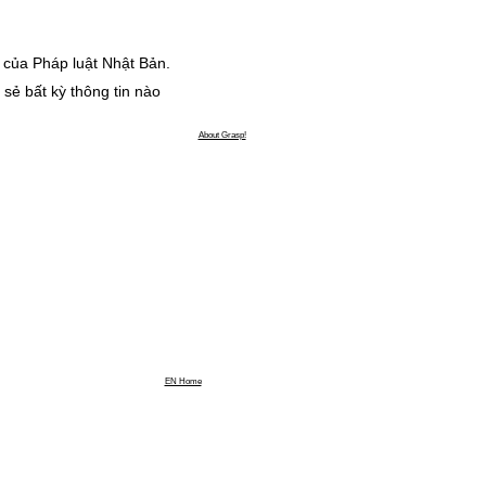
 của Pháp luật Nhật Bản.
sẻ bất kỳ thông tin nào
About Grasp!
EN Home