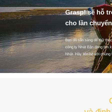
Grasp! sẽ hỗ t
cho lần chuyển 
Bạn đã sẵn sàng để thử thác
công ty Nhật Bản đang tìm ki
Nhật. Hãy liên hệ với chúng 
và định