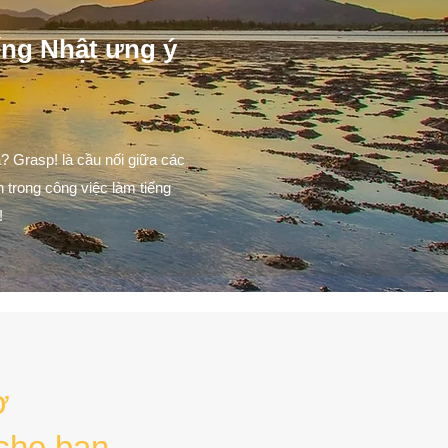
ếng Nhật ​ưng ý
? Grasp! là cầu nối giữa các
 trong công việc làm tiếng
!
ợ
 cho bạn