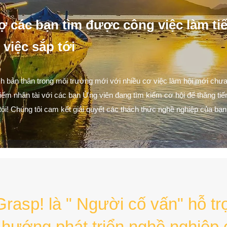
rợ các bạn tìm được công việc làm ti
việc sắp tới
h bản thân trong môi trường mới với nhiều cơ việc làm hội mới chưa
ếm nhân tài với các bạn Ứng viên đang tìm kiếm cơ hội để thăng tiến
tôi! Chúng tôi cam kết giải quyết các thách thức nghề nghiệp của bạn
Grasp! là " Người cố vấn" hỗ tr
 hướng phát triển nghề nghiệp