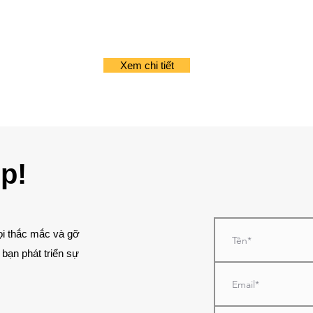
Xem chi tiết
p!
ọi thắc mắc và gỡ
 bạn phát triển sự