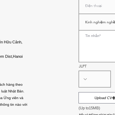
ễn Hữu Cảnh,
em Dist,Hanoi
JLPT
hách hàng theo
 luật Nhật Bản.
Upload CV
ủa Ứng viên và
thông tin nào với
(Up to15MB)
Nếu có thể bạn gửi lại giúp 