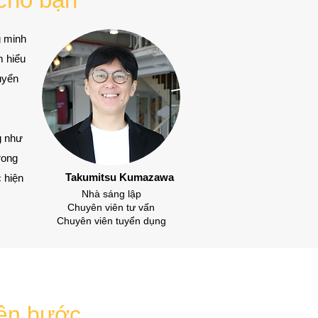
g minh
m hiểu
uyển
g như
rong
Takumitsu Kumazawa
 hiện
Nhà sáng lập
Chuyên viên tư vấn
Chuyên viên tuyển dụng
rên bước