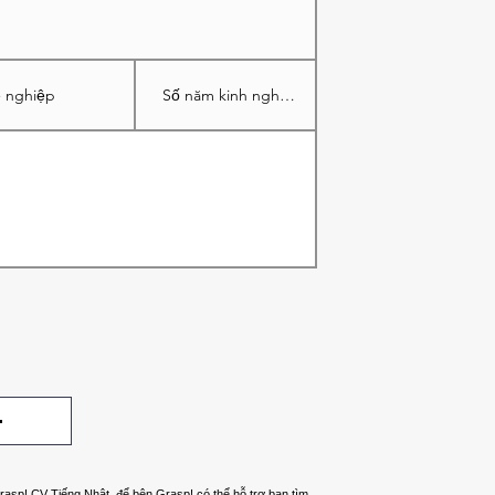
Grasp! CV Tiếng Nhật, để bên Grasp! có thể hỗ trợ bạn tìm