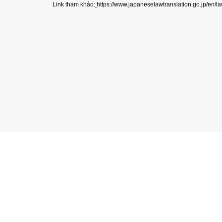
Link tham khảo:
https://www.japaneselawtranslation.go.jp/en/l